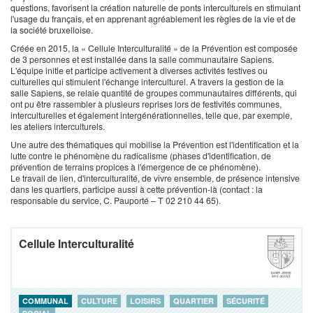
questions, favorisent la création naturelle de ponts interculturels en stimulant
l'usage du français, et en apprenant agréablement les règles de la vie et de
la société bruxelloise.
Créée en 2015, la « Cellule Interculturalité » de la Prévention est composée
de 3 personnes et est installée dans la salle communautaire Sapiens.
L'équipe initie et participe activement à diverses activités festives ou
culturelles qui stimulent l'échange interculturel. A travers la gestion de la
salle Sapiens, se relaie quantité de groupes communautaires différents, qui
ont pu être rassembler à plusieurs reprises lors de festivités communes,
interculturelles et également intergénérationnelles, telle que, par exemple,
les ateliers interculturels.
Une autre des thématiques qui mobilise la Prévention est l'identification et la
lutte contre le phénomène du radicalisme (phases d'identification, de
prévention de terrains propices à l'émergence de ce phénomène).
Le travail de lien, d'interculturalité, de vivre ensemble, de présence intensive
dans les quartiers, participe aussi à cette prévention-là (contact : la
responsable du service, C. Pauporté – T 02 210 44 65).
Cellule Interculturalité
COMMUNAL
CULTURE
LOISIRS
QUARTIER
SÉCURITÉ