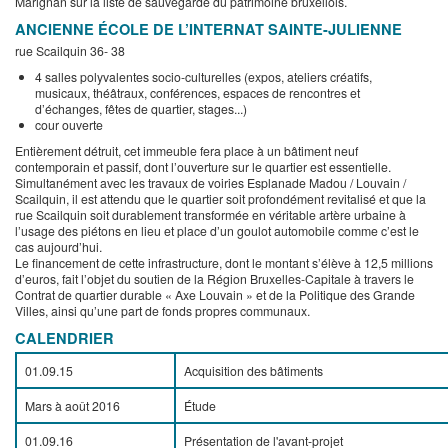
Marignan sur la liste de sauvegarde du patrimoine bruxellois.
ANCIENNE ÉCOLE DE L’INTERNAT SAINTE-JULIENNE
rue Scailquin 36- 38
4 salles polyvalentes socio-culturelles (expos, ateliers créatifs,
musicaux, théâtraux, conférences, espaces de rencontres et
d’échanges, fêtes de quartier, stages...)
cour ouverte
Entièrement détruit, cet immeuble fera place à un bâtiment neuf
contemporain et passif, dont l’ouverture sur le quartier est essentielle.
Simultanément avec les travaux de voiries Esplanade Madou / Louvain /
Scailquin, il est attendu que le quartier soit profondément revitalisé et que la
rue Scailquin soit durablement transformée en véritable artère urbaine à
l’usage des piétons en lieu et place d’un goulot automobile comme c’est le
cas aujourd’hui.
Le financement de cette infrastructure, dont le montant s’élève à 12,5 millions
d’euros, fait l’objet du soutien de la Région Bruxelles-Capitale à travers le
Contrat de quartier durable « Axe Louvain » et de la Politique des Grande
Villes, ainsi qu’une part de fonds propres communaux.
CALENDRIER
01.09.15
Acquisition des bâtiments
Mars à août 2016
Étude
01.09.16
Présentation de l'avant-projet