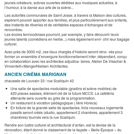
jeunes créateurs, scènes ouvertes dédiées aux musiques actuelles, à
l’humour, à la danse aux arts de la scène...
Les autorités communales de Saint-Josse, à travers la Maison des cultures,
espèrent pouvoir apporter aux familles, et plus particulièrement aux enfants,
des instants de rêveries et de véritables espaces d’échanges et de
rencontres.
Les écoles tennoodoises pourront, par exemple, y faire découvrir leurs
jeunes talents (comédiens en herbe...) mais également enri- chir leur bagage
culturel.
Avec près de 3000 m2, ces lieux chargés d’histoire seront réno- vés pour
former un ensemble d’envergure fonctionnellement inter- dépendant, conçu
en collaboration avec les architectes adjudica- taires, Atelier De Visscher &
Vincentelli+MangerNielsen Architectes.
ANCIEN CINÉMA MARIGNAN
chaussée de Louvain 33 / rue Scailquin 42
Une salle de spectacles modulable (gradins et scène mobiles) de
420 places assises, élément clé de la future MCCS. La cafétéria
attenante sera ouverte au grès de la programmation.
Un restaurant à vocation pédagogique ( lière Horeca)
En toiture de la grande salle de spectacles, trois nouveaux logements
passifs seront créés (studio, appartement 2 chambres, appartement 3
chambres) tournés vers la rue Scailquin.
Rendre son lustre culturel et architectural d’antan, est la devise de la
rénovation, étant donné le classement de la façade « Belle Époque » du