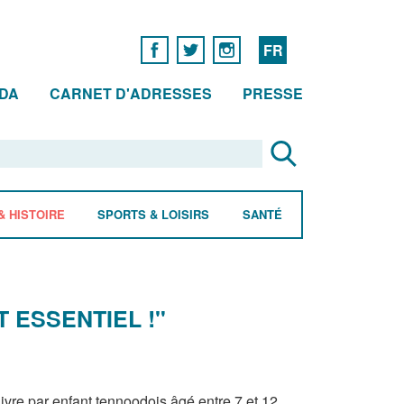
FR
DA
CARNET D'ADRESSES
PRESSE
& HISTOIRE
SPORTS & LOISIRS
SANTÉ
T ESSENTIEL !"
ivre par enfant tennoodois âgé entre 7 et 12