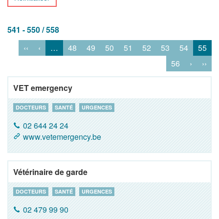
541 - 550 / 558
‹‹
‹
…
48
49
50
51
52
53
54
55
56
›
››
VET emergency
DOCTEURS
SANTÉ
URGENCES
02 644 24 24
www.vetemergency.be
Vétérinaire de garde
DOCTEURS
SANTÉ
URGENCES
02 479 99 90