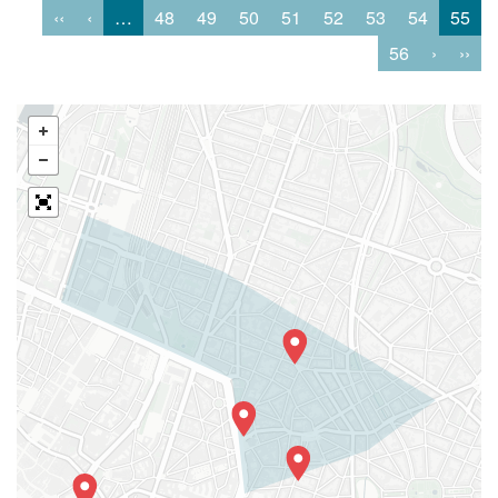
‹‹
‹
…
48
49
50
51
52
53
54
55
56
›
››