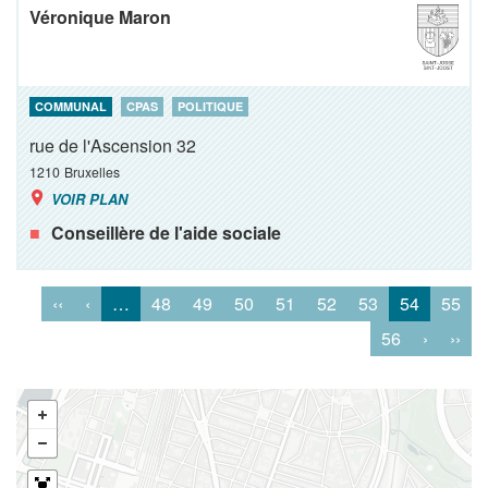
Véronique Maron
COMMUNAL
CPAS
POLITIQUE
rue de l'Ascension 32
1210
Bruxelles
VOIR PLAN
Conseillère de l'aide sociale
‹‹
‹
…
48
49
50
51
52
53
54
55
56
›
››