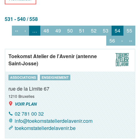
531 - 540 / 558
‹‹
‹
…
48
49
50
51
52
53
54
55
56
›
››
Toekomst Atelier de l'Avenir (antenne
Saint-Josse)
ASSOCIATIONS
ENSEIGNEMENT
rue de la Limite 67
1210
Bruxelles
VOIR PLAN
02 781 00 32
info@toekomstatelierdelavenir.com
toekomstatelierdelavenir.be