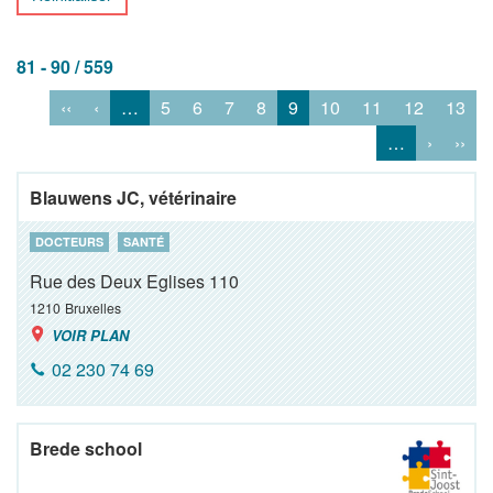
81 - 90 / 559
‹‹
‹
…
5
6
7
8
9
10
11
12
13
…
›
››
Blauwens JC, vétérinaire
DOCTEURS
SANTÉ
Rue des Deux Eglises 110
1210
Bruxelles
VOIR PLAN
02 230 74 69
Brede school