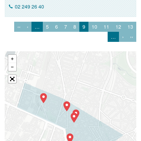
02 249 26 40
‹‹
‹
…
5
6
7
8
9
10
11
12
13
…
›
››