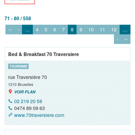
71 - 80 / 558
‹‹
‹
…
4
5
6
7
8
9
10
11
12
…
›
››
Bed & Breakfast 70 Traversiere
TOURISME
rue Traversière 70
1210
Bruxelles
VOIR PLAN
02 219 20 58
0474 89 09 63
www.70traversiere.com