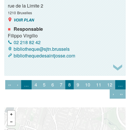
rue de la Limite 2
1210
Bruxelles
VOIR PLAN
Responsable
Filippo Virgilio
02 218 82 42
bibliotheque@sjtn.brussels
bibliothequedesaintjosse.com
‹‹
‹
…
4
5
6
7
8
9
10
11
12
…
›
››