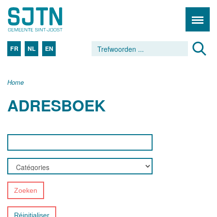
FR
NL
EN
Home
ADRESBOEK
Zoeken
Réinitialiser