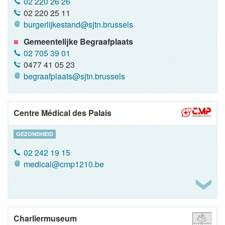
02 220 26 26
02 220 25 11
burgerlijkestand@sjtn.brussels
Gemeentelijke Begraafplaats
02 705 39 01
0477 41 05 23
begraafplaats@sjtn.brussels
Centre Médical des Palais
GEZONDHEID
02 242 19 15
medical@cmp1210.be
Charliermuseum