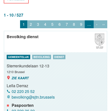
1 - 10 / 527
1
2
3
4
5
6
7
8
9
…
›
››
Bevolking dienst
GEMEENTELIJK
BEVOLKING
DIENST
Sterrenkundelaan 12-13
1210
Brussel
ZIE KAART
Leïla Derraz
02 220 25 52
bevolking@sjtn.brussels
Paspoorten
02 220 26 22