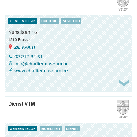
GEMEENTELIJK
CULTUUR
VRIJETIJD
Kunstlaan 16
1210
Brussel
ZIE KAART
02 217 81 61
info@charliermuseum.be
www.charliermuseum.be
Dienst VTM
GEMEENTELIJK
MOBILITEIT
DIENST