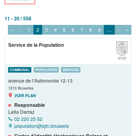
11 - 20 / 558
‹‹
‹
1
2
3
4
5
6
7
8
9
…
›
››
Service de la Population
COMMUNAL
POPULATION
SERVICES
avenue de l'Astronomie 12-13
1210
Bruxelles
VOIR PLAN
Responsable
Leïla Derraz
02 220 25 52
population@sjtn.brussels
Cartes d’identité électroniques Belges et