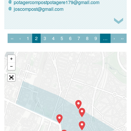
potagercompostpotagere179@gmail.com
joscompost@gmail.com
‹‹
‹
1
2
3
4
5
6
7
8
9
…
›
››