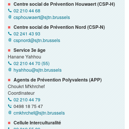
Centre social de Prévention Houwaert (CSP-H)
02 210 44 68
csphouwaert@sjtn.brussels
Centre social de Prévention Nord (CSP-N)
02 241 43 93
cspnord@sjtn.brussels
Service 3e âge
Hanane Yahhou
02 210 44 70 (55)
hyahhou@sjtn.brussels
Agents de Prévention Polyvalents (APP)
Choukri M'khrchef
Coordinateur
02 210 44 79
0498 18 75 47
cmkhrchef@sjtn.brussels
Cellule Interculturalité