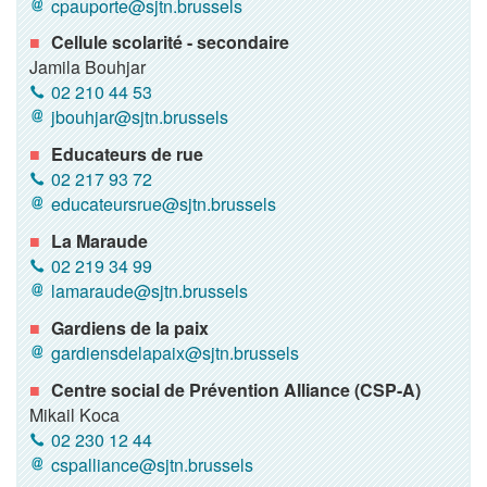
cpauporte@sjtn.brussels
Cellule scolarité - secondaire
Jamila Bouhjar
02 210 44 53
jbouhjar@sjtn.brussels
Educateurs de rue
02 217 93 72
educateursrue@sjtn.brussels
La Maraude
02 219 34 99
lamaraude@sjtn.brussels
Gardiens de la paix
gardiensdelapaix@sjtn.brussels
Centre social de Prévention Alliance (CSP-A)
Mikail Koca
02 230 12 44
cspalliance@sjtn.brussels