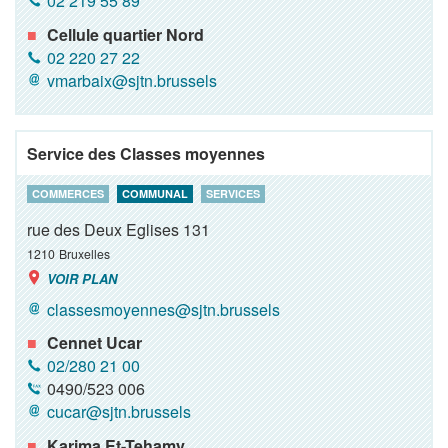
02 219 55 89
Cellule quartier Nord
02 220 27 22
vmarbaix@sjtn.brussels
Service des Classes moyennes
COMMERCES
COMMUNAL
SERVICES
rue des Deux Eglises 131
1210
Bruxelles
VOIR PLAN
classesmoyennes@sjtn.brussels
Cennet Ucar
02/280 21 00
0490/523 006
cucar@sjtn.brussels
Karima Et-Tehamy