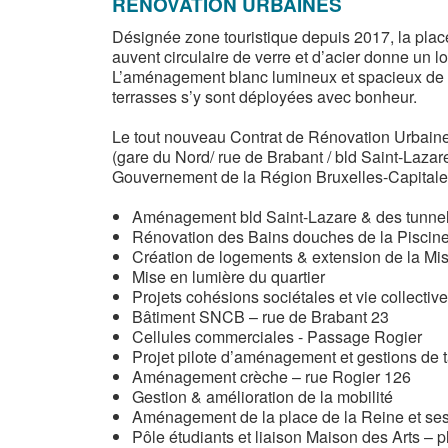
RÉNOVATION URBAINES
Désignée zone touristique depuis 2017, la place R
auvent circulaire de verre et d’acier donne un 
L’aménagement blanc lumineux et spacieux de « 
terrasses s’y sont déployées avec bonheur.
Le tout nouveau Contrat de Rénovation Urbaine 
(gare du Nord/ rue de Brabant / bld Saint-Lazar
Gouvernement de la Région Bruxelles-Capitale,
Aménagement bld Saint-Lazare & des tunne
Rénovation des Bains douches de la Piscine
Création de logements & extension de la Mis
Mise en lumière du quartier
Projets cohésions sociétales et vie collecti
Bâtiment SNCB – rue de Brabant 23
Cellules commerciales - Passage Rogier
Projet pilote d’aménagement et gestions de 
Aménagement crèche – rue Rogier 126
Gestion & amélioration de la mobilité
Aménagement de la place de la Reine et se
Pôle étudiants et liaison Maison des Arts – p