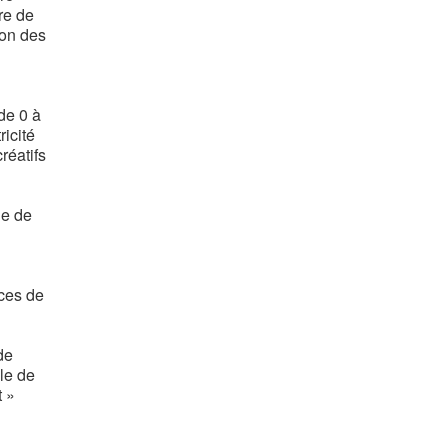
re de
ion des
de 0 à
ricité
réatifs
ne de
ices de
de
le de
t »