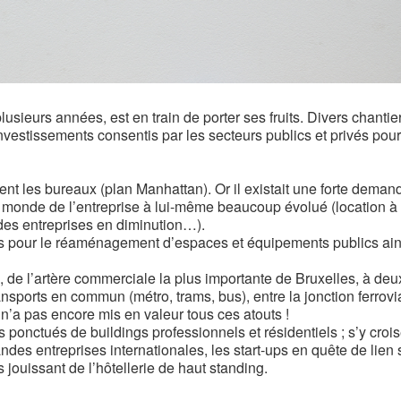
sieurs années, est en train de porter ses fruits. Divers chantie
 investissements consentis par les secteurs publics et privés pour
ent les bureaux (plan Manhattan). Or il existait une forte deman
e monde de l’entreprise à lui-même beaucoup évolué (location à
e des entreprises en diminution…).
tis pour le réaménagement d’espaces et équipements publics ai
 de l’artère commerciale la plus importante de Bruxelles, à deu
ansports en commun (métro, trams, bus), entre la jonction ferrovi
 n’a pas encore mis en valeur tous ces atouts !
s ponctués de buildings professionnels et résidentiels ; s’y croi
des entreprises internationales, les start-ups en quête de lien 
 jouissant de l’hôtellerie de haut standing.