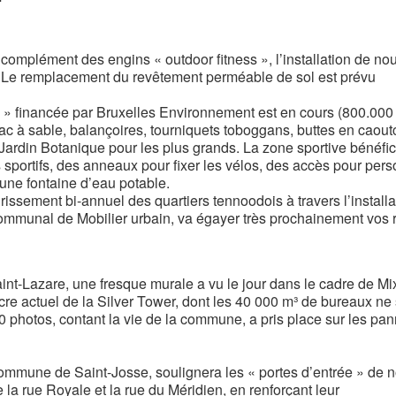
 complément des engins « outdoor fitness », l’installation de n
s. Le remplacement du revêtement perméable de sol est prévu
 » financée par Bruxelles Environnement est en cours (800.000 
ac à sable, balançoires, tourniquets toboggans, buttes en caout
Jardin Botanique pour les plus grands. La zone sportive bénéfic
 sportifs, des anneaux pour fixer les vélos, des accès pour per
 une fontaine d’eau potable.
eurissement bi-annuel des quartiers tennoodois à travers l’install
ommunal de Mobilier urbain, va égayer très prochainement vos 
t-Lazare, une fresque murale a vu le jour dans le cadre de Mix
re actuel de la Silver Tower, dont les 40 000 m³ de bureaux ne
30 photos, contant la vie de la commune, a pris place sur les pa
commune de Saint-Josse, soulignera les « portes d’entrée » de n
 la rue Royale et la rue du Méridien, en renforçant leur