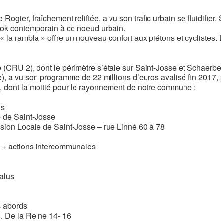
ogier, fraîchement reliftée, a vu son trafic urbain se fluidifier.
look contemporain à ce noeud urbain.
la rambla » offre un nouveau confort aux piétons et cyclistes.
(CRU 2), dont le périmètre s’étale sur Saint-Josse et Schaerb
e), a vu son programme de 22 millions d’euros avalisé fin 2017, 
 dont la moitié pour le rayonnement de notre commune :
ls
 de Saint-Josse
sion Locale de Saint-Josse – rue Linné 60 à 78
ve + actions intercommunales
talus
s abords
l. De la Reine 14- 16