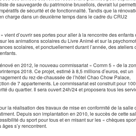
liste de sauvegarde du patrimoine bruxellois, devrait lui permett
pératifs de sécurité et de fonctionnalité. Tandis que la rénovat
s en charge dans un deuxième temps dans le cadre du CRU2
ient d’ouvrir ses portes pour aller à la rencontre des enfants 
 sur les animations scolaires du Livre Animé et sur la psychomot
ances scolaires, et ponctuellement durant l’année, des ateliers c
enfants.
énové en 2012, le nouveau commissariat « Comm 5 » de la zo
ntemps 2018. Ce projet, estimé à 8,5 millions d’euros, est un
ménagement du rez-de-chaussée de l’hôtel Chao Chow Palace,
tion de 7 appartements. Le commissariat est construit pour 100
rité du quartier. Il sera ouvert 24h/24 et proposera tous les serv
r la réalisation des travaux de mise en conformité de la salle 
timent. Depuis son implantation en 2010, le succès de cette sal
ssibilité du sport pour tous et en misant sur les « chèques spor
âges s’y rencontrent.