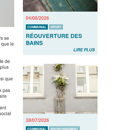
04/08/2026
COMMUNAL
SPORT
RÉOUVERTURE DES
rs se
BAINS
 que le
LIRE PLUS
de de
 plus
nsi que
x pas
aire
sent
social
28/07/2026
COMMUNAL
ENVIRONNEMENT