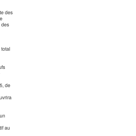
te des
ne
s des
total
ufs
e
5, de
uvrira
 un
if au