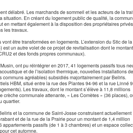
ment délabré. Les marchands de sommeil et les acteurs de la trai
la situation. En créant du logement public de qualité, la commu
out en mettant également à la disposition des propriétaires privé
s les travaux.
vont être transformées en logements. L’extension du Stic de la
est un autre volet de ce projet de revitalisation dont le montant 
le CRU2 et des fonds propres communaux).
usin, ont pu réintégrer en 2017, 41 logements passifs tous ne
acoustique et de l’isolation thermique, nouvelles installations d
es communs agréables) subsidiés majoritairement par Beliris.
els HBM, situé entre la rue des Plantes 94-96 et la rue Linné 9
ogements). Les travaux, dont le montant s’élève à 11,8 millions
lle crèche communale attenante, « Les Comètes » (36 places), o
 quartier.
 Beliris et la commune de Saint-Josse construisent actuellement
abant et de la rue de la Prairie pour un montant de 1,4 million
6 appartements passifs (de 1 à 3 chambres) et un espace collect
 pour cet automne.