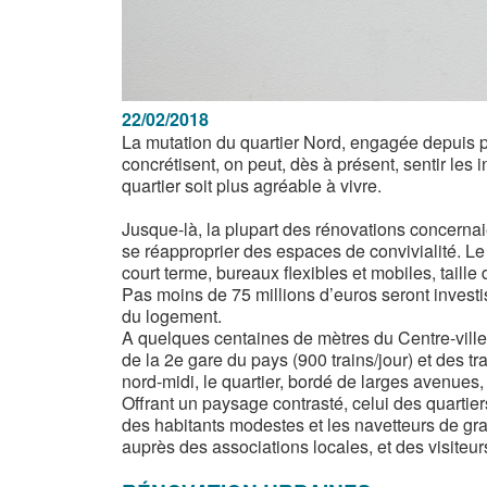
22/02/2018
La mutation du quartier Nord, engagée depuis plu
concrétisent, on peut, dès à présent, sentir les
quartier soit plus agréable à vivre.
Jusque-là, la plupart des rénovations concernai
se réapproprier des espaces de convivialité. L
court terme, bureaux flexibles et mobiles, taill
Pas moins de 75 millions d’euros seront inves
du logement.
A quelques centaines de mètres du Centre-ville,
de la 2e gare du pays (900 trains/jour) et des tr
nord-midi, le quartier, bordé de larges avenues,
Offrant un paysage contrasté, celui des quartier
des habitants modestes et les navetteurs de gran
auprès des associations locales, et des visiteurs