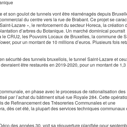
anique
re et son goulot de tunnels vont être réaménagés depuis Bruxell
n commercial du centre vers la rue de Brabant. Ce projet se carac
Saint-Lazare », le renforcement du secteur Horeca, la création 
a plantation d’arbres du Botanique. Un marché dominical pourrait
 via le CRU2, les Pouvoirs Locaux de Bruxelles, la commune de S
ower, pour un montant de 10 millions d’euros. Plusieurs fois ret
en sécurité des tunnels bruxellois, le tunnel Saint-Lazare et ce
 devraient être restaurés en 2019-2020, pour un montant de 1,3 
n communale, en phase avec le processus de rationalisation des
é par l’achat du bâtiment situé rue Royale 284. Cette opérati
lois de Refinancement des Trésoreries Communales et une
era, dès cet été, la plupart des services techniques communaux
-Déco des années 30, voit sa réouverture planifiée pour septemb