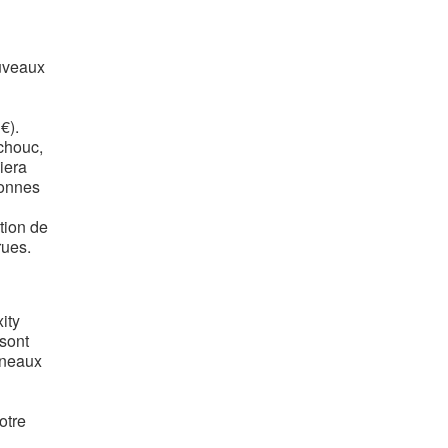
ouveaux
€).
chouc,
iera
sonnes
ation de
rues.
ity
 sont
nneaux
otre