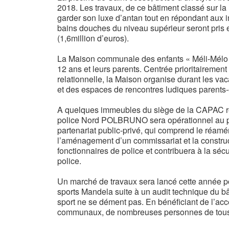
2018. Les travaux, de ce bâtiment classé sur la 
garder son luxe d’antan tout en répondant aux im
bains douches du niveau supérieur seront pri
(1,6million d’euros).
La Maison communale des enfants « Méli-Mélo » v
12 ans et leurs parents. Centrée prioritairement
relationnelle, la Maison organise durant les vac
et des espaces de rencontres ludiques parents-
A quelques immeubles du siège de la CAPAC r
police Nord POLBRUNO sera opérationnel au pri
partenariat public-privé, qui comprend le réa
l’aménagement d’un commissariat et la construc
fonctionnaires de police et contribuera à la sécu
police.
Un marché de travaux sera lancé cette année pou
sports Mandela suite à un audit technique du bâ
sport ne se dément pas. En bénéficiant de l’acce
communaux, de nombreuses personnes de tous 