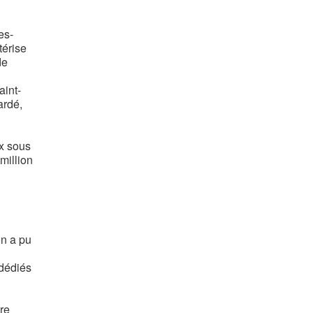
es-
térise
de
aint-
ardé,
ux sous
million
on a pu
 dédiés
re