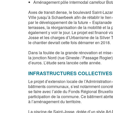
Aménagement pôle intermodal carrefour Bot
Axes de transit dense, le boulevard Saint-Laza
Ville jusqu’à Schaerbeek afin de rétablir le lie
par le développement de la future « Esplanade 
terrasses, la réorganisation de la mobilité et l
également y voir le jour. Le projet est financé
Josse et les charges d’Urbanisme de la Silver T
le chantier devrait cette fois démarrer en 2018.
Dans la foulée de la grande rénovation et mise 
la jonction Nord (rue Gineste / Passage Rogier)
d’euros. L’étude sera lancée cette année.
INFRASTRUCTURES COLLECTIVES
Le projet d’extension locale de l’Administratio
bâtiments communaux, s’est notamment concrétis
se faire avec l’aide du Fonds Régional Bruxel
participation de la commune. Ce bâtiment abrit
à l’aménagement du territoire.
La piscine de Saint-Josse, dotée d’un style Art