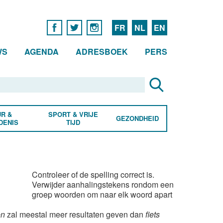
FR
NL
EN
WS
AGENDA
ADRESBOEK
PERS
R &
SPORT & VRIJE
GEZONDHEID
DENIS
TIJD
Controleer of de spelling correct is.
Verwijder aanhalingstekens rondom een
groep woorden om naar elk woord apart
en
zal meestal meer resultaten geven dan
fiets