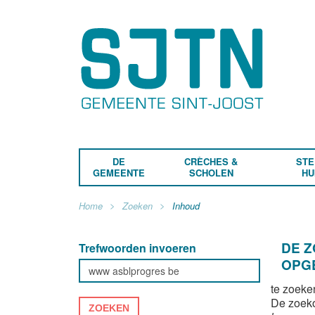
DE
CRÈCHES &
STE
GEMEENTE
SCHOLEN
HU
Home
Zoeken
Inhoud
DE 
Trefwoorden invoeren
OPG
te zoeke
De zoek
ZOEKEN