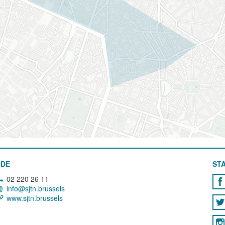
ODE
STA
02 220 26 11
info@sjtn.brussels
www.sjtn.brussels