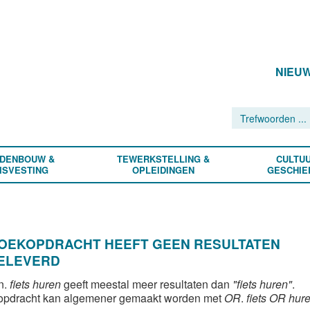
NIEU
DENBOUW &
TEWERKSTELLING &
CULTUU
ISVESTING
OPLEIDINGEN
GESCHIE
ZOEKOPDRACHT HEEFT GEEN RESULTATEN
ELEVERD
n.
fiets huren
geeft meestal meer resultaten dan
"fiets huren"
.
opdracht kan algemener gemaakt worden met
OR
.
fiets OR hur