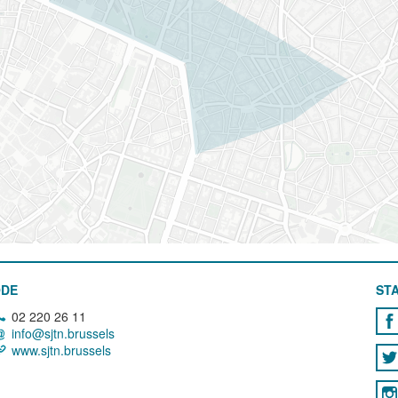
ODE
STA
02 220 26 11
info@sjtn.brussels
www.sjtn.brussels