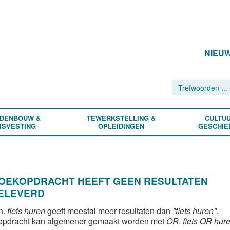
NIEU
DENBOUW &
TEWERKSTELLING &
CULTUU
ISVESTING
OPLEIDINGEN
GESCHIE
ZOEKOPDRACHT HEEFT GEEN RESULTATEN
ELEVERD
n.
fiets huren
geeft meestal meer resultaten dan
"fiets huren"
.
opdracht kan algemener gemaakt worden met
OR
.
fiets OR hur