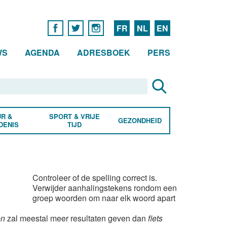
FR
NL
EN
WS
AGENDA
ADRESBOEK
PERS
R &
SPORT & VRIJE
GEZONDHEID
DENIS
TIJD
Controleer of de spelling correct is.
Verwijder aanhalingstekens rondom een
groep woorden om naar elk woord apart
en
zal meestal meer resultaten geven dan
fiets