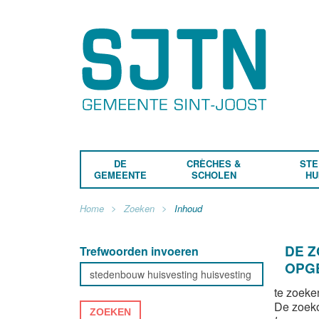
DE
CRÈCHES &
STE
GEMEENTE
SCHOLEN
HU
Home
Zoeken
Inhoud
DE 
Trefwoorden invoeren
OPG
te zoeke
De zoek
ZOEKEN