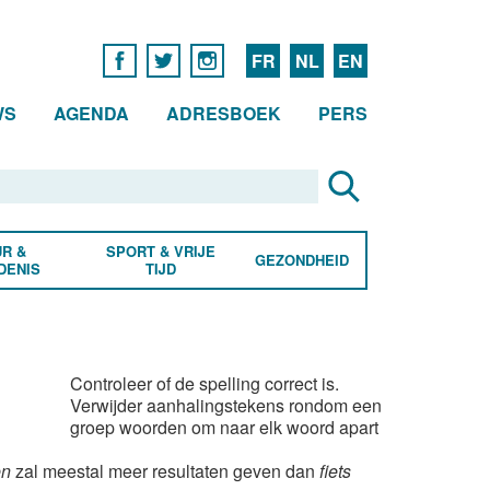
FR
NL
EN
WS
AGENDA
ADRESBOEK
PERS
R &
SPORT & VRIJE
GEZONDHEID
DENIS
TIJD
Controleer of de spelling correct is.
Verwijder aanhalingstekens rondom een
groep woorden om naar elk woord apart
en
zal meestal meer resultaten geven dan
fiets