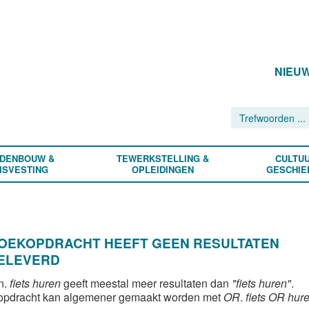
NIEU
DENBOUW &
TEWERKSTELLING &
CULTUU
ISVESTING
OPLEIDINGEN
GESCHIE
ZOEKOPDRACHT HEEFT GEEN RESULTATEN
ELEVERD
n.
fiets huren
geeft meestal meer resultaten dan
"fiets huren"
.
opdracht kan algemener gemaakt worden met
OR
.
fiets OR hur