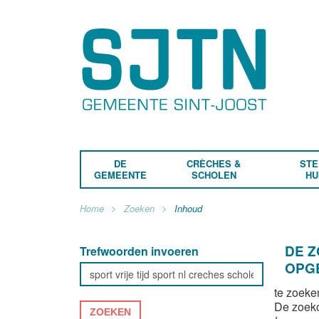
DE
CRÈCHES &
STE
GEMEENTE
SCHOLEN
HU
Home
Zoeken
Inhoud
DE 
Trefwoorden invoeren
OPG
te zoeke
De zoek
ZOEKEN