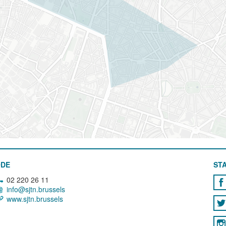
ODE
STA
02 220 26 11
info@sjtn.brussels
www.sjtn.brussels