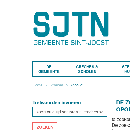
DE
CRÈCHES &
STE
GEMEENTE
SCHOLEN
HU
Home
Zoeken
Inhoud
DE 
Trefwoorden invoeren
OPG
te zoeke
De zoek
ZOEKEN