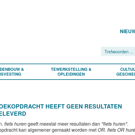
NIEU
DENBOUW &
TEWERKSTELLING &
CULTUU
ISVESTING
OPLEIDINGEN
GESCHIE
ZOEKOPDRACHT HEEFT GEEN RESULTATEN
ELEVERD
n.
fiets huren
geeft meestal meer resultaten dan
"fiets huren"
.
opdracht kan algemener gemaakt worden met
OR
.
fiets OR hur