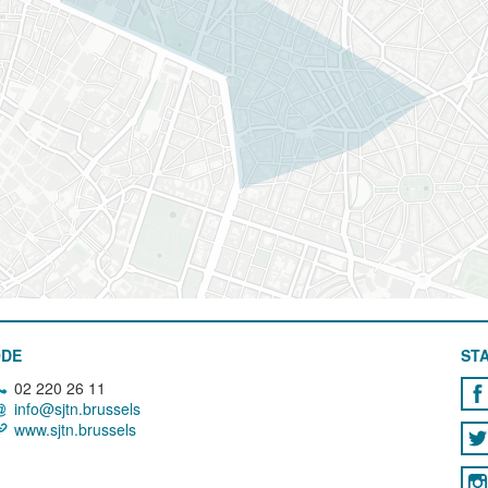
ODE
STA
02 220 26 11
info@sjtn.brussels
www.sjtn.brussels