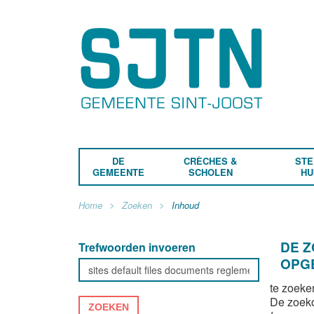
DE
CRÈCHES &
STE
GEMEENTE
SCHOLEN
HU
Home
Zoeken
Inhoud
DE 
Trefwoorden invoeren
OPG
te zoeke
De zoek
ZOEKEN