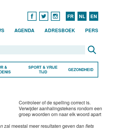
FR
NL
EN
WS
AGENDA
ADRESBOEK
PERS
R &
SPORT & VRIJE
GEZONDHEID
DENIS
TIJD
Controleer of de spelling correct is.
Verwijder aanhalingstekens rondom een
groep woorden om naar elk woord apart
en
zal meestal meer resultaten geven dan
fiets