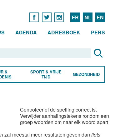
FR
NL
EN
WS
AGENDA
ADRESBOEK
PERS
R &
SPORT & VRIJE
GEZONDHEID
DENIS
TIJD
Controleer of de spelling correct is.
Verwijder aanhalingstekens rondom een
groep woorden om naar elk woord apart
en
zal meestal meer resultaten geven dan
fiets