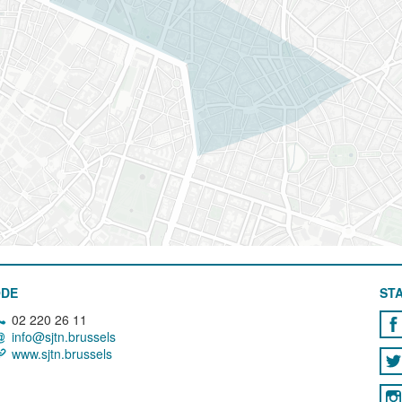
ODE
STA
02 220 26 11
info@sjtn.brussels
www.sjtn.brussels