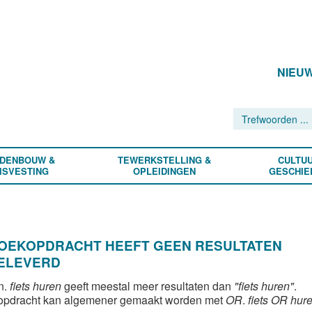
NIEU
DENBOUW &
TEWERKSTELLING &
CULTUU
ISVESTING
OPLEIDINGEN
GESCHIE
ZOEKOPDRACHT HEEFT GEEN RESULTATEN
ELEVERD
n.
fiets huren
geeft meestal meer resultaten dan
"fiets huren"
.
opdracht kan algemener gemaakt worden met
OR
.
fiets OR hur