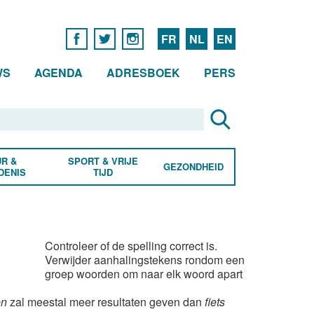
FR
NL
EN
WS
AGENDA
ADRESBOEK
PERS
R &
SPORT & VRIJE
GEZONDHEID
DENIS
TIJD
Controleer of de spelling correct is.
Verwijder aanhalingstekens rondom een
groep woorden om naar elk woord apart
en
zal meestal meer resultaten geven dan
fiets