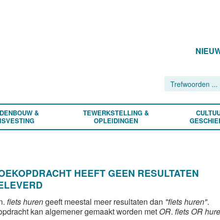
NIEU
DENBOUW &
TEWERKSTELLING &
CULTUU
ISVESTING
OPLEIDINGEN
GESCHIE
ZOEKOPDRACHT HEEFT GEEN RESULTATEN
ELEVERD
n.
fiets huren
geeft meestal meer resultaten dan
"fiets huren"
.
opdracht kan algemener gemaakt worden met
OR
.
fiets OR hur