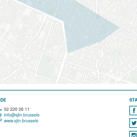
ODE
STA
02 220 26 11
info@sjtn.brussels
www.sjtn.brussels