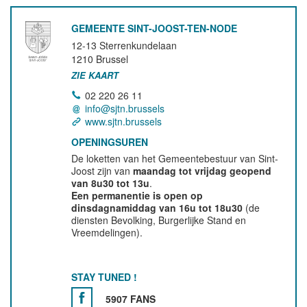
GEMEENTE SINT-JOOST-TEN-NODE
12-13 Sterrenkundelaan
1210
Brussel
ZIE KAART
02 220 26 11
info@sjtn.brussels
www.sjtn.brussels
OPENINGSUREN
De loketten van het Gemeentebestuur van Sint-
Joost zijn van
maandag tot vrijdag geopend
van 8u30 tot 13u
.
Een permanentie is open op
dinsdagnamiddag van 16u tot 18u30
(de
diensten Bevolking, Burgerlijke Stand en
Vreemdelingen).
STAY TUNED !
5907 FANS