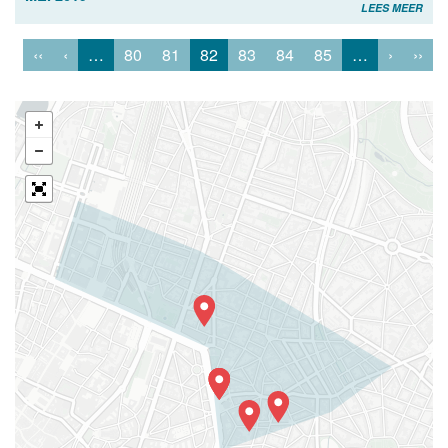
LEES MEER
‹‹
‹
…
80
81
82
83
84
85
…
›
››