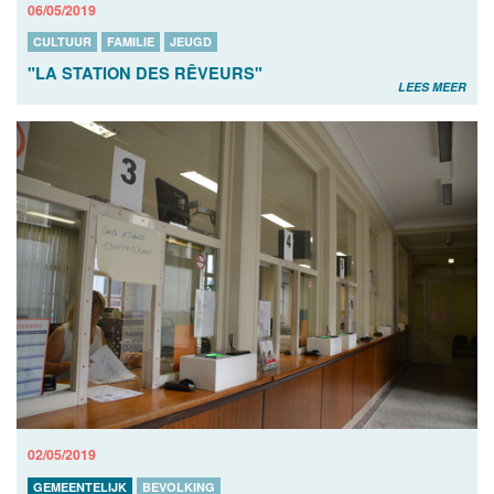
06/05/2019
CULTUUR
FAMILIE
JEUGD
"LA STATION DES RÊVEURS"
LEES MEER
02/05/2019
GEMEENTELIJK
BEVOLKING