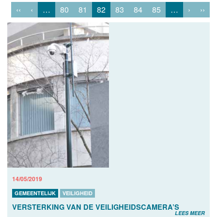
‹‹
‹
…
80
81
82
83
84
85
…
›
››
14/05/2019
GEMEENTELIJK
VEILIGHEID
VERSTERKING VAN DE VEILIGHEIDSCAMERA’S
LEES MEER