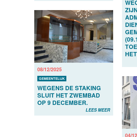
WEG
ZIJ
ADM
DIE
GE
(09.
TOE
HET
08/12/2025
GEMEENTELIJK
WEGENS DE STAKING
SLUIT HET ZWEMBAD
OP 9 DECEMBER.
LEES MEER
04/1