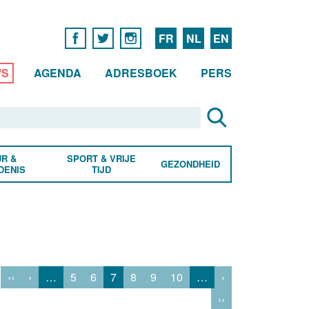
FR
NL
EN
WS
AGENDA
ADRESBOEK
PERS
R &
SPORT & VRIJE
GEZONDHEID
DENIS
TIJD
‹‹
‹
…
5
6
7
8
9
10
…
›
››