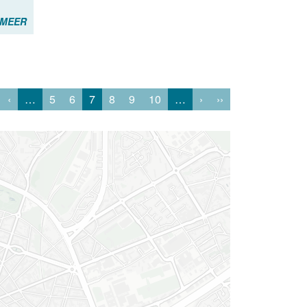
 MEER
‹
…
5
6
7
8
9
10
…
›
››