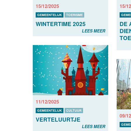
15/12/2025
15/1
GEMEENTELIJK
TOERISME
GEME
WINTERTIME 2025
DE 
DIE
LEES MEER
TOE
11/12/2025
GEMEENTELIJK
CULTUUR
09/1
VERTELUURTJE
GEME
LEES MEER