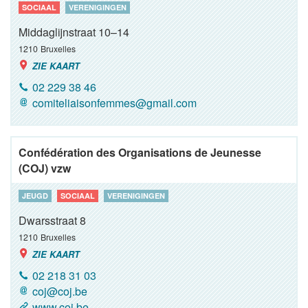
SOCIAAL
VERENIGINGEN
Middaglijnstraat 10–14
1210
Bruxelles
ZIE KAART
02 229 38 46
comiteliaisonfemmes@gmail.com
Confédération des Organisations de Jeunesse
(COJ) vzw
JEUGD
SOCIAAL
VERENIGINGEN
Dwarsstraat 8
1210
Bruxelles
ZIE KAART
02 218 31 03
coj@coj.be
www.coj.be