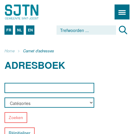
FR
NL
EN
Home
Carnet d'adresses
ADRESBOEK
Zoeken
Réinitialiser