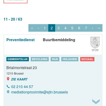
11 - 20 / 63
‹‹
‹
1
2
3
4
5
6
7
›
››
Preventiedienst
Buurtbemiddeling
GEMEENTELIJK
BEVOLKING
WIJK
VEILIGHEID
SOCIAAL
Brialmontstraat 23
1210
Brussel
ZIE KAART
02 210 44 57
mediationproximite@sjtn.brussels