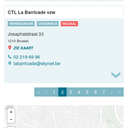
CTL La Barricade vzw
VERENIGINGEN
ONDERWIJS
SOCIAAL
Josaphatstraat 33
1210
Brussel
ZIE KAART
02 219 69 96
labarricade@skynet.be
‹‹
‹
1
2
3
4
5
6
7
›
››