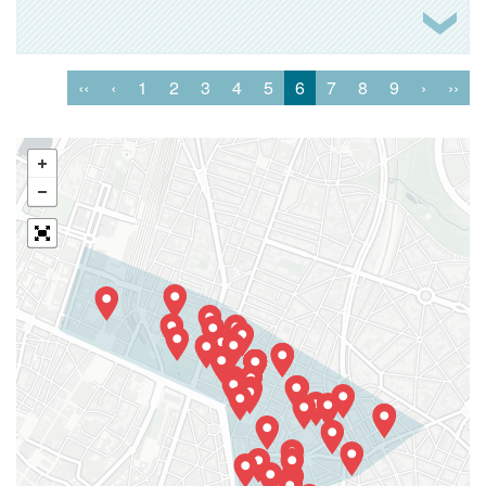
‹‹
‹
1
2
3
4
5
6
7
8
9
›
››