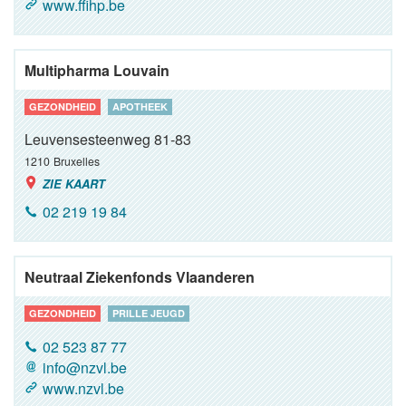
www.ffihp.be
Multipharma Louvain
GEZONDHEID
APOTHEEK
Leuvensesteenweg 81-83
1210
Bruxelles
ZIE KAART
02 219 19 84
Neutraal Ziekenfonds Vlaanderen
GEZONDHEID
PRILLE JEUGD
02 523 87 77
info@nzvl.be
www.nzvl.be