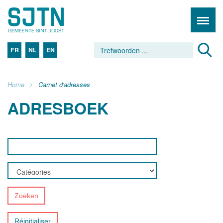
FR
NL
EN
Home
Carnet d'adresses
ADRESBOEK
Zoeken
Réinitialiser