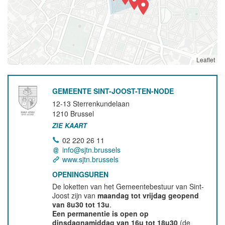
Leaflet
GEMEENTE SINT-JOOST-TEN-NODE
12-13 Sterrenkundelaan
1210
Brussel
ZIE KAART
02 220 26 11
info@sjtn.brussels
www.sjtn.brussels
OPENINGSUREN
De loketten van het Gemeentebestuur van Sint-
Joost zijn van
maandag tot vrijdag geopend
van 8u30 tot 13u
.
Een permanentie is open op
dinsdagnamiddag van 16u tot 18u30
(de