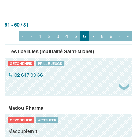
51 - 60 / 81
‹‹
‹
1
2
3
4
5
6
7
8
9
›
››
Les libellules (mutualité Saint-Michel)
GEZONDHEID
PRILLE JEUGD
02 647 03 66
Madou Pharma
GEZONDHEID
APOTHEEK
Madouplein 1