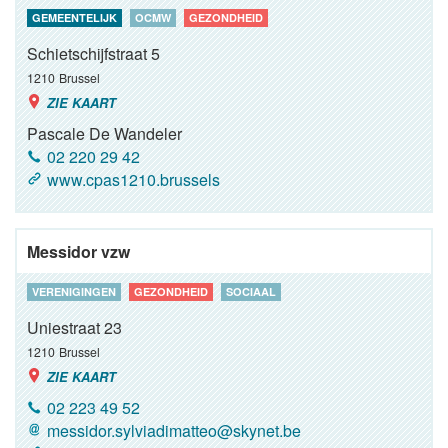
GEMEENTELIJK
OCMW
GEZONDHEID
Schietschijfstraat 5
1210
Brussel
ZIE KAART
Pascale De Wandeler
02 220 29 42
www.cpas1210.brussels
Messidor vzw
VERENIGINGEN
GEZONDHEID
SOCIAAL
Uniestraat 23
1210
Brussel
ZIE KAART
02 223 49 52
messidor.sylviadimatteo@skynet.be