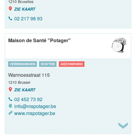
1210
Bruxelles
ZIE KAART
02 217 98 93
Maison de Santé "Potager"
VERENIGINGEN
DOKTER
GEZONDHEID
Warmoesstraat 115
1210
Brussel
ZIE KAART
02 452 73 92
info@mspotager.be
www.mspotager.be