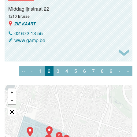
Middaglijnstraat 22
1210
Brussel
ZIE KAART
02 672 13 55
www.gamp.be
‹‹
‹
1
2
3
4
5
6
7
8
9
›
››