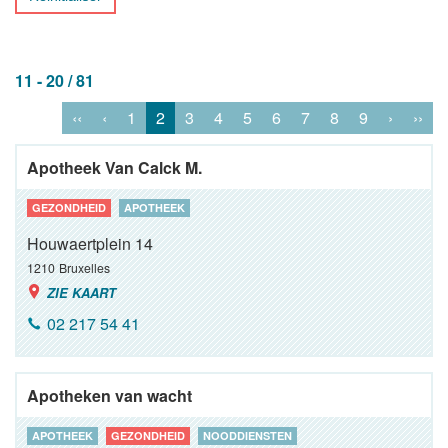
11 - 20 / 81
‹‹
‹
1
2
3
4
5
6
7
8
9
›
››
Apotheek Van Calck M.
GEZONDHEID
APOTHEEK
Houwaertplein 14
1210
Bruxelles
ZIE KAART
02 217 54 41
Apotheken van wacht
APOTHEEK
GEZONDHEID
NOODDIENSTEN