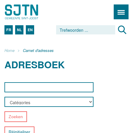
FR
NL
EN
Home
Carnet d'adresses
ADRESBOEK
Zoeken
Réinitialiser