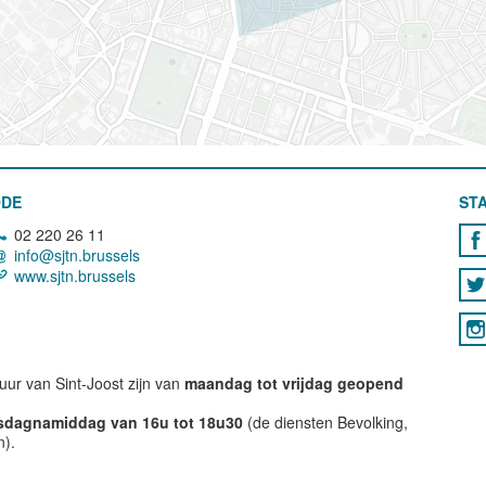
ODE
STA
02 220 26 11
info@sjtn.brussels
www.sjtn.brussels
ur van Sint-Joost zijn van
maandag tot vrijdag geopend
nsdagnamiddag van 16u tot 18u30
(de diensten Bevolking,
n).