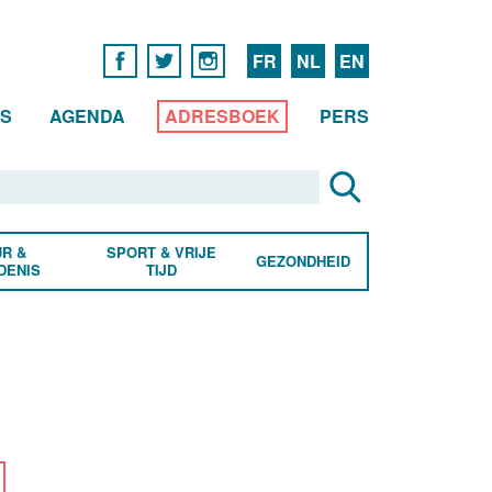
FR
NL
EN
WS
AGENDA
ADRESBOEK
PERS
R &
SPORT & VRIJE
GEZONDHEID
DENIS
TIJD