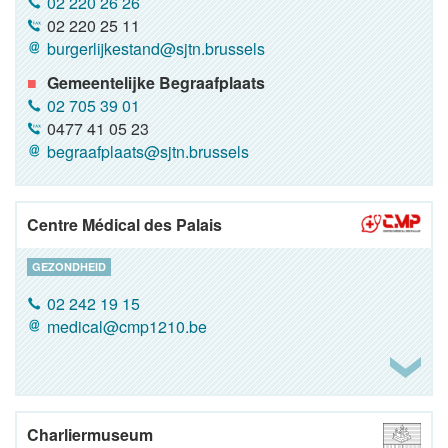
02 220 26 26
02 220 25 11
burgerlijkestand@sjtn.brussels
Gemeentelijke Begraafplaats
02 705 39 01
0477 41 05 23
begraafplaats@sjtn.brussels
Centre Médical des Palais
GEZONDHEID
02 242 19 15
medical@cmp1210.be
Charliermuseum