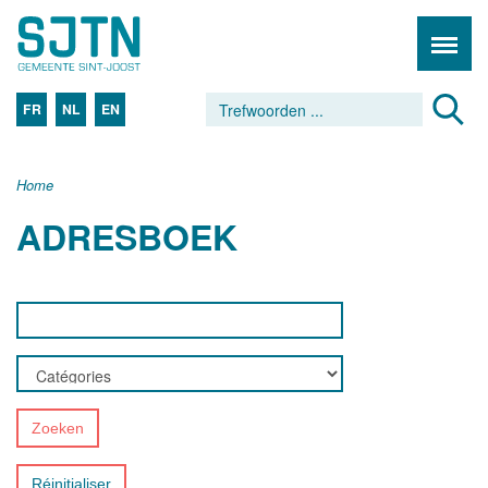
FR
NL
EN
Home
ADRESBOEK
Zoeken
Réinitialiser