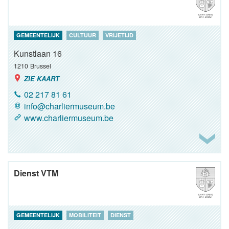
GEMEENTELIJK
CULTUUR
VRIJETIJD
Kunstlaan 16
1210
Brussel
ZIE KAART
02 217 81 61
info@charliermuseum.be
www.charliermuseum.be
Dienst VTM
GEMEENTELIJK
MOBILITEIT
DIENST