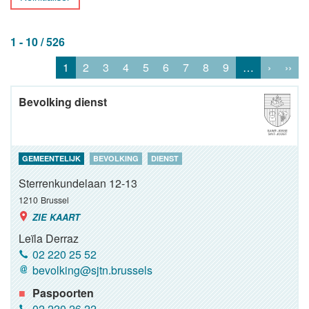
1 - 10 / 526
1
2
3
4
5
6
7
8
9
…
›
››
Bevolking dienst
GEMEENTELIJK
BEVOLKING
DIENST
Sterrenkundelaan 12-13
1210
Brussel
ZIE KAART
Leïla Derraz
02 220 25 52
bevolking@sjtn.brussels
Paspoorten
02 220 26 22