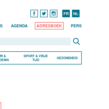
FR
NL
WS
AGENDA
ADRESBOEK
PERS
R &
SPORT & VRIJE
GEZONDHEID
DENIS
TIJD