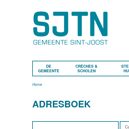
DE
CRÈCHES &
STE
GEMEENTE
SCHOLEN
HU
Home
ADRESBOEK