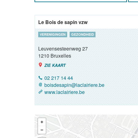
Le Bois de sapin vzw
VERENIGINGEN
GEZONDHEID
Leuvensesteenweg 27
1210
Bruxelles
ZIE KAART
02 217 14 44
boisdesapin@laclairiere.be
www.laclairiere.be