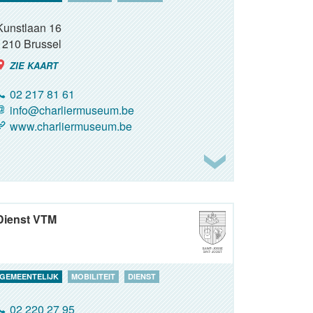
Kunstlaan 16
1210
Brussel
ZIE KAART
02 217 81 61
info@charliermuseum.be
www.charliermuseum.be
Dienst VTM
GEMEENTELIJK
MOBILITEIT
DIENST
02 220 27 95