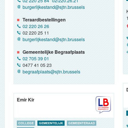
02 220 25 84
02/220.26.21
burgerlijkestand@sjtn.brussels
Teraardbestellingen
02 220 26 26
02 220 25 11
burgerlijkestand@sjtn.brussels
Gemeentelijke Begraafplaats
02 705 39 01
0477 41 05 23
begraafplaats@sjtn.brussels
Emir Kir
COLLEGE
GEMEENTELIJK
GEMEENTERAAD