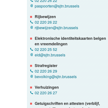
02 220 26 22
paspoorten@sjtn.brussels
Rijbewijzen
02 220 26 22
rijbewijzen@sjtn.brussels
Elektronische identiteitskaarten belgen
en vreemdelingen
02 220 25 52
eid@sjtn.brussels
Strafregister
02 220 26 29
bevolking@sjtn.brussels
Verhuizingen
02 220 26 27
Getuigschriften en attesten (verblijf,