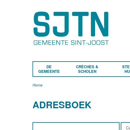
DE
CRÈCHES &
STE
GEMEENTE
SCHOLEN
HU
Home
ADRESBOEK