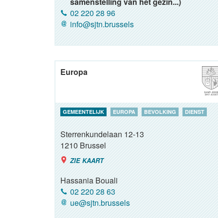
samenstelling van het gezin...)
02 220 28 96
info@sjtn.brussels
Europa
GEMEENTELIJK
EUROPA
BEVOLKING
DIENST
Sterrenkundelaan 12-13
1210
Brussel
ZIE KAART
Hassania Bouali
02 220 28 63
ue@sjtn.brussels