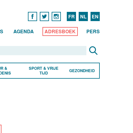
FR
NL
EN
WS
AGENDA
ADRESBOEK
PERS
R &
SPORT & VRIJE
GEZONDHEID
DENIS
TIJD