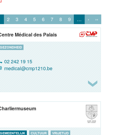
1
2
3
4
5
6
7
8
9
…
›
››
Centre Médical des Palais
GEZONDHEID
02 242 19 15
medical@cmp1210.be
Charliermuseum
GEMEENTELIJK
CULTUUR
VRIJETIJD