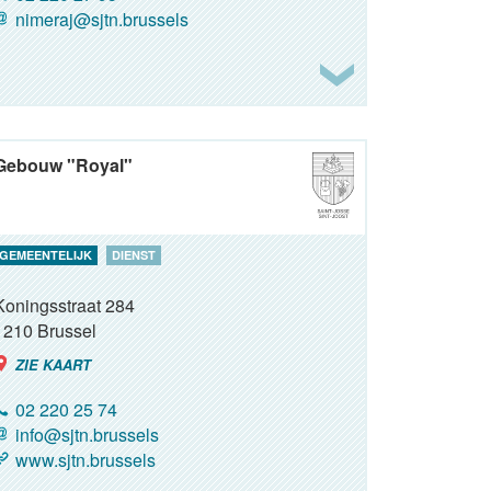
nimeraj@sjtn.brussels
Gebouw "Royal"
GEMEENTELIJK
DIENST
Koningsstraat 284
1210
Brussel
ZIE KAART
02 220 25 74
info@sjtn.brussels
www.sjtn.brussels