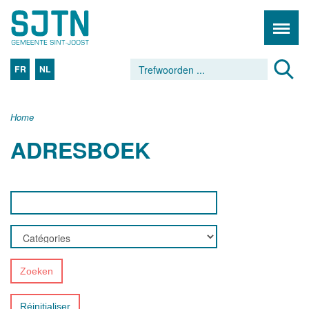
FR
NL
Home
ADRESBOEK
Zoeken
Réinitialiser