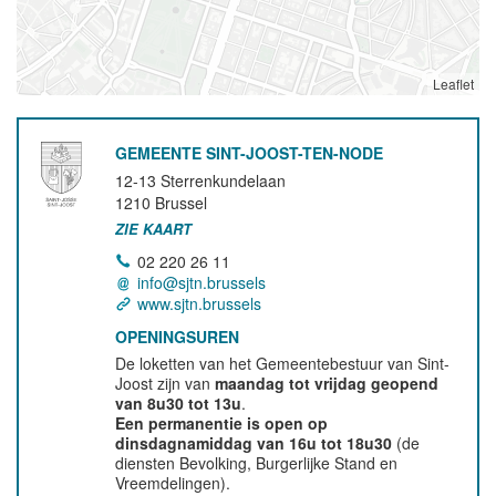
Leaflet
GEMEENTE SINT-JOOST-TEN-NODE
12-13 Sterrenkundelaan
1210
Brussel
ZIE KAART
02 220 26 11
info@sjtn.brussels
www.sjtn.brussels
OPENINGSUREN
De loketten van het Gemeentebestuur van Sint-
Joost zijn van
maandag tot vrijdag geopend
van 8u30 tot 13u
.
Een permanentie is open op
dinsdagnamiddag van 16u tot 18u30
(de
diensten Bevolking, Burgerlijke Stand en
Vreemdelingen).