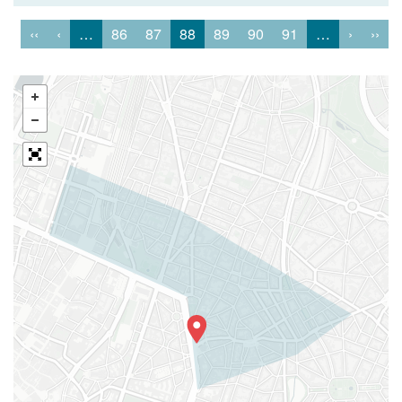
‹‹
‹
…
86
87
88
89
90
91
…
›
››