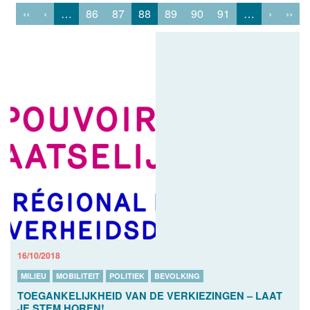
‹‹
‹
…
86
87
88
89
90
91
…
›
››
16/10/2018
MILIEU
MOBILITEIT
POLITIEK
BEVOLKING
TOEGANKELIJKHEID VAN DE VERKIEZINGEN – LAAT
JE STEM HOREN!