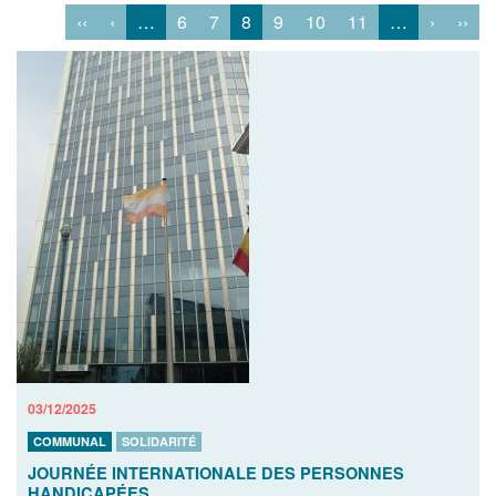
‹‹
‹
…
6
7
8
9
10
11
…
›
››
03/12/2025
COMMUNAL
SOLIDARITÉ
JOURNÉE INTERNATIONALE DES PERSONNES
HANDICAPÉES