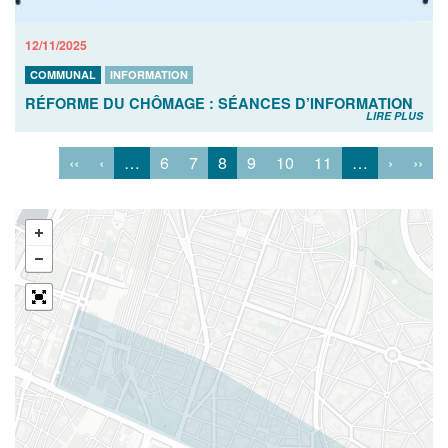
12/11/2025
COMMUNAL
INFORMATION
RÉFORME DU CHÔMAGE : SÉANCES D’INFORMATION
LIRE PLUS
‹‹
‹
…
6
7
8
9
10
11
…
›
››