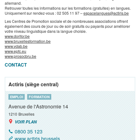
allemand.
Retrouver toutes les informations sur les formations (gratuites) en langues.
Uniquement sur rendez-vous : 02 505 11 97 –
espacelangues@actiris.be
Les Centres de Promotion sociale et de nombreuses associations offrent
également des cours de jour ou de soir gratuits ou payants pour améliorer
votre niveau linguistique dans la langue choisie.
www.dorifor.be
www.bruxellesformation.be
www.vdab.be
www.epfc.eu
www.prosocbru.be
CONTACT
Actiris (siège central)
EMPLOI
FORMATION
Avenue de l'Astronomie 14
1210
Bruxelles
VOIR PLAN
0800 35 123
www.actiris.brussels