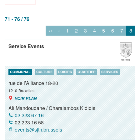
71 - 76 / 76
‹‹
‹
1
2
3
4
5
6
7
8
Service Events
COMMUNAL
CULTURE
LOISIRS
QUARTIER
SERVICES
rue de l’Alliance 18-20
1210
Bruxelles
VOIR PLAN
Ali Mandoudane / Charalambos Kididis
02 223 67 16
02 223 16 58
events@sjtn.brussels