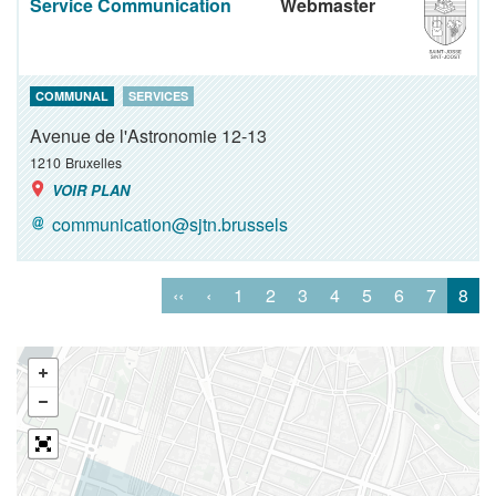
Service Communication
Webmaster
COMMUNAL
SERVICES
Avenue de l'Astronomie 12-13
1210
Bruxelles
VOIR PLAN
communication@sjtn.brussels
‹‹
‹
1
2
3
4
5
6
7
8