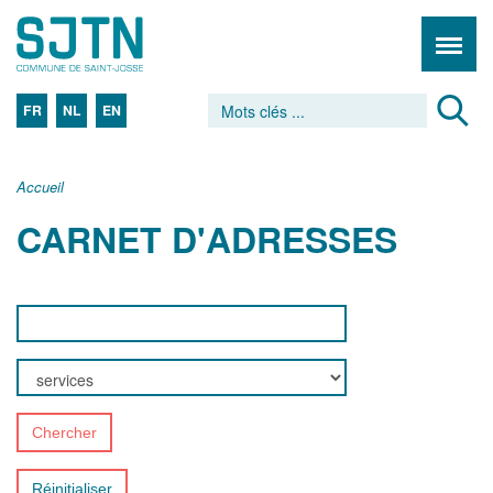
FR
NL
EN
Accueil
CARNET D'ADRESSES
Chercher
Réinitialiser