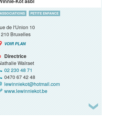
Winnie-Kot asbl
ASSOCIATIONS
PETITE ENFANCE
rue de l'Union 10
1210
Bruxelles
VOIR PLAN
Directrice
Nathalie Walraet
02 230 48 71
0470 67 42 48
lewinniekot@hotmail.com
www.lewinniekot.be