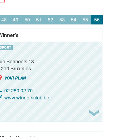
48
49
50
51
52
53
54
55
56
Winner's
SPORT
rue Bonneels 13
1210
Bruxelles
VOIR PLAN
02 280 02 70
www.winnersclub.be