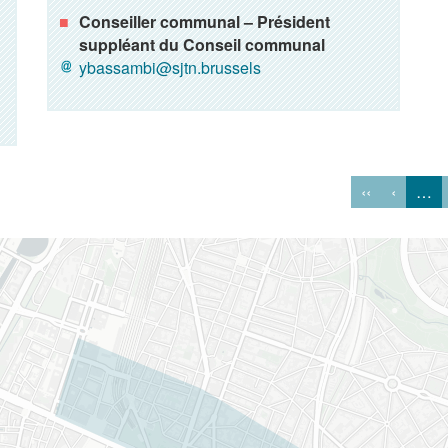
Conseiller communal – Président
suppléant du Conseil communal
ybassambi@sjtn.brussels
‹‹
‹
…