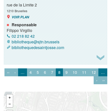
rue de la Limite 2
1210
Bruxelles
VOIR PLAN
Responsable
Filippo Virgilio
02 218 82 42
bibliotheque@sjtn.brussels
bibliothequedesaintjosse.com
‹‹
‹
…
4
5
6
7
8
9
10
11
12
…
›
››