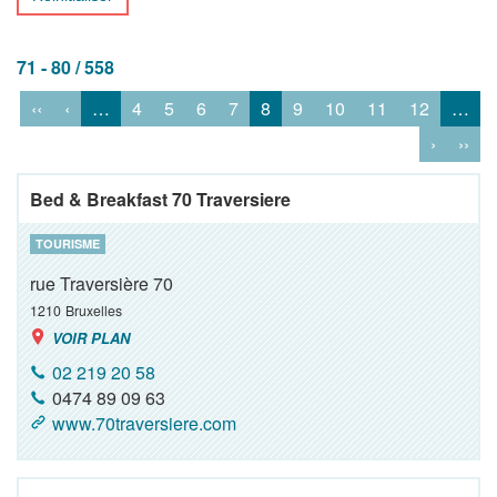
71 - 80 / 558
‹‹
‹
…
4
5
6
7
8
9
10
11
12
…
›
››
Bed & Breakfast 70 Traversiere
TOURISME
rue Traversière 70
1210
Bruxelles
VOIR PLAN
02 219 20 58
0474 89 09 63
www.70traversiere.com