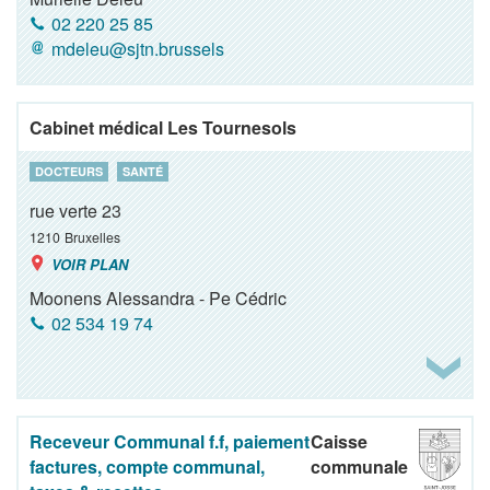
02 220 25 85
mdeleu@sjtn.brussels
Cabinet médical Les Tournesols
DOCTEURS
SANTÉ
rue verte 23
1210
Bruxelles
VOIR PLAN
Moonens Alessandra - Pe Cédric
02 534 19 74
Receveur Communal f.f, paiement
Caisse
factures, compte communal,
communale