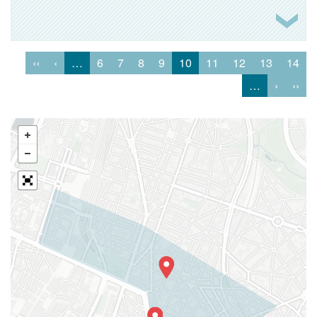
‹‹
‹
…
6
7
8
9
10
11
12
13
14
…
›
››