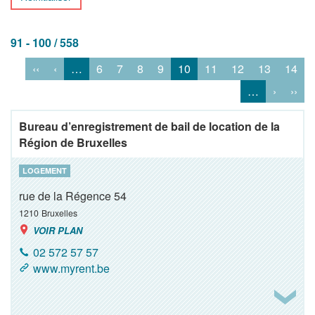
91 - 100 / 558
‹‹
‹
…
6
7
8
9
10
11
12
13
14
…
›
››
Bureau d’enregistrement de bail de location de la
Région de Bruxelles
LOGEMENT
rue de la Régence 54
1210
Bruxelles
VOIR PLAN
02 572 57 57
www.myrent.be