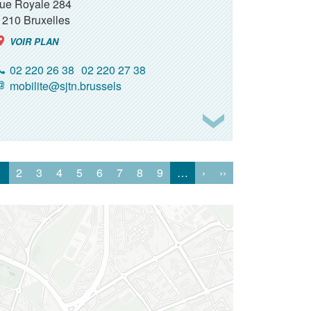
rue Royale 284
1210
Bruxelles
VOIR PLAN
02 220 26 38
02 220 27 38
mobilite@sjtn.brussels
1
2
3
4
5
6
7
8
9
…
›
››