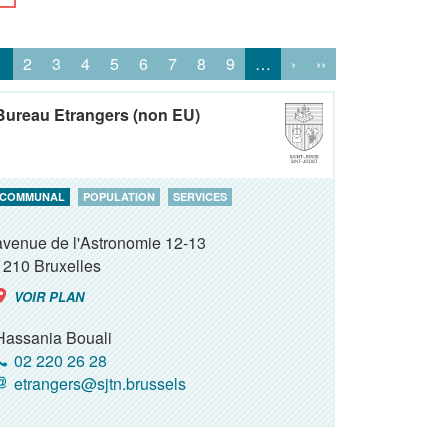
1
2
3
4
5
6
7
8
9
…
›
››
Bureau Etrangers (non EU)
COMMUNAL
POPULATION
SERVICES
avenue de l'Astronomie 12-13
1210
Bruxelles
VOIR PLAN
Hassania Bouali
02 220 26 28
etrangers@sjtn.brussels