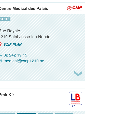
Centre Médical des Palais
SANTÉ
Rue Royale
1210
Saint-Josse-ten-Noode
VOIR PLAN
02 242 19 15
medical@cmp1210.be
Emir Kir