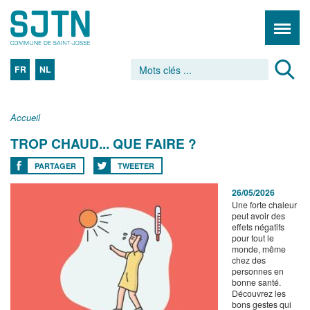
FR
NL
Accueil
TROP CHAUD... QUE FAIRE ?
PARTAGER
TWEETER
26/05/2026
Une forte chaleur
peut avoir des
effets négatifs
pour tout le
monde, même
chez des
personnes en
bonne santé.
Découvrez les
bons gestes qui