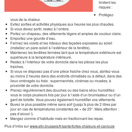
limitent les
risques :
Protégez-
vous de la chaleur.
Evitez sorties et activités physiques aux heures les plus chaudes.
Si vous devez sortir, restez à l’ombre.
Portez un chapeau, des vêtements légers et amples de couleur claire.
Emportez une gourde d’eau.
Fermez les volets et les rideaux des façades exposées au soleil
(installez un pare-soleil à l’extérieur de la fenêtre).
Maintenez les fenêtres fermées tant que la température extérieure est
supérieure à la température intérieure.
Restez à l’intérieur de votre domicile dans les pièces les plus
fraîches.
Si vous ne disposez pas d’une pièce fraîche chez vous, abritez-vous
au moins 2 heures dans des endroits climatisés ou à défaut, dans des
lieux ombragés ou frais : supermarchés, cinémas ou musées, à
proximité de votre domicile.
Prenez régulièrement des douches ou des bains et/ou humidifiez-
vous le corps plusieurs fois par jour à l’aide d’un brumisateur ou d’un
gant de toilette. Vous pouvez également humidifier vos vêtements.
Buvez le plus possible même sans soif (jusqu’à plus de 2 litres par
jour en cas de températures constantes de + de 25°. Mais attention :
pas d’alcool !).
Mangez comme d’habitude mais en fractionnant les repas.
Plus d’infos sur
www.sjtn.brussels/fr/sante/fortes-chaleurs-et-canicule