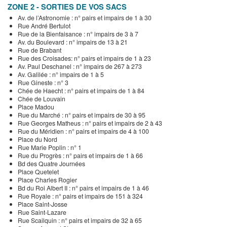
ZONE 2 - SORTIES DE VOS SACS
Av. de l’Astronomie : n° pairs et impairs de 1 à 30
Rue André Bertulot
Rue de la Bienfaisance : n° impairs de 3 à 7
Av. du Boulevard : n° impairs de 13 à 21
Rue de Brabant
Rue des Croisades: n° pairs et impairs de 1 à 23
Av. Paul Deschanel : n° impairs de 267 à 273
Av. Galilée : n° impairs de 1 à 5
Rue Gineste : n° 3
Chée de Haecht : n° pairs et impairs de 1 à 84
Chée de Louvain
Place Madou
Rue du Marché : n° pairs et impairs de 30 à 95
Rue Georges Matheus : n° pairs et impairs de 2 à 43
Rue du Méridien : n° pairs et impairs de 4 à 100
Place du Nord
Rue Marie Poplin : n° 1
Rue du Progrès : n° pairs et impairs de 1 à 66
Bd des Quatre Journées
Place Quetelet
Place Charles Rogier
Bd du Roi Albert II : n° pairs et impairs de 1 à 46
Rue Royale : n° pairs et impairs de 151 à 324
Place Saint-Josse
Rue Saint-Lazare
Rue Scailquin : n° pairs et impairs de 32 à 65