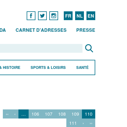
FR
NL
EN
DA
CARNET D'ADRESSES
PRESSE
& HISTOIRE
SPORTS & LOISIRS
SANTÉ
‹‹
‹
…
106
107
108
109
110
111
›
››