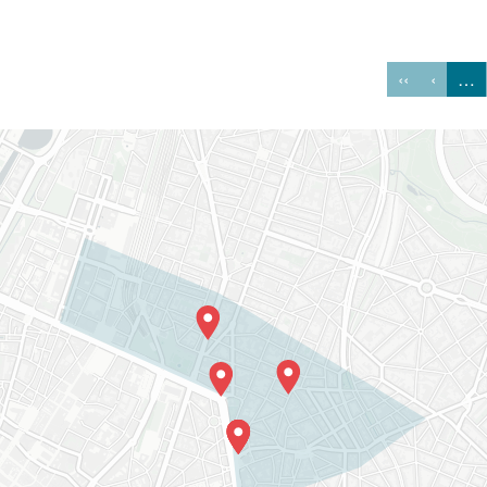
‹‹
‹
…