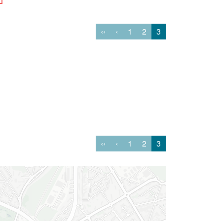
‹‹
‹
1
2
3
‹‹
‹
1
2
3