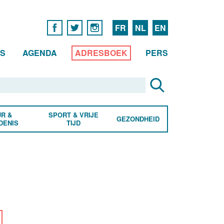
FR
NL
EN
WS
AGENDA
ADRESBOEK
PERS
R &
SPORT & VRIJE
GEZONDHEID
DENIS
TIJD