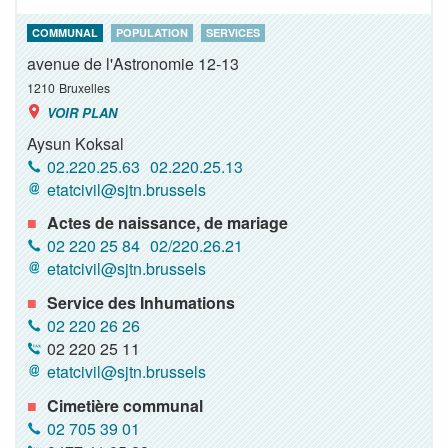
COMMUNAL
POPULATION
SERVICES
avenue de l'Astronomie 12-13
1210
Bruxelles
VOIR PLAN
Aysun Koksal
02.220.25.63
02.220.25.13
etatcivil@sjtn.brussels
Actes de naissance, de mariage
02 220 25 84
02/220.26.21
etatcivil@sjtn.brussels
Service des Inhumations
02 220 26 26
02 220 25 11
etatcivil@sjtn.brussels
Cimetière communal
02 705 39 01