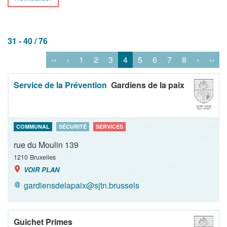
31 - 40 / 76
‹‹
‹
1
2
3
4
5
6
7
8
›
››
Service de la Prévention
Gardiens de la paix
COMMUNAL
SÉCURITÉ
SERVICES
rue du Moulin 139
1210
Bruxelles
VOIR PLAN
gardiensdelapaix@sjtn.brussels
Guichet Primes