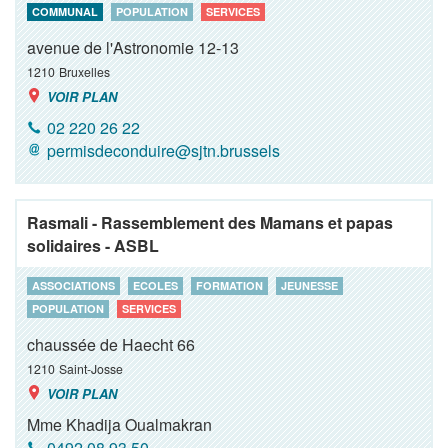
COMMUNAL
POPULATION
SERVICES
avenue de l'Astronomie 12-13
1210
Bruxelles
VOIR PLAN
02 220 26 22
permisdeconduire@sjtn.brussels
Rasmali - Rassemblement des Mamans et papas
solidaires - ASBL
ASSOCIATIONS
ECOLES
FORMATION
JEUNESSE
POPULATION
SERVICES
chaussée de Haecht 66
1210
Saint-Josse
VOIR PLAN
Mme Khadija Oualmakran
0492 08 93 50