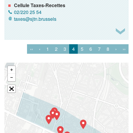
Cellule Taxes-Recettes
02/220 25 54
taxes@sjtn.brussels
‹‹
‹
1
2
3
4
5
6
7
8
›
››