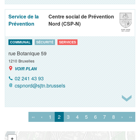
Service de la
Centre social de Prévention
Prévention
Nord (CSP-N)
COMMUNAL
SÉCURITÉ
SERVICES
rue Botanique 59
1210
Bruxelles
VOIR PLAN
02 241 43 93
cspnord@sjtn.brussels
‹‹
‹
1
2
3
4
5
6
7
8
›
››