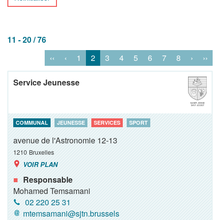
11 - 20 / 76
‹‹
‹
1
2
3
4
5
6
7
8
›
››
Service Jeunesse
COMMUNAL
JEUNESSE
SERVICES
SPORT
avenue de l'Astronomie 12-13
1210
Bruxelles
VOIR PLAN
Responsable
Mohamed Temsamani
02 220 25 31
mtemsamani@sjtn.brussels