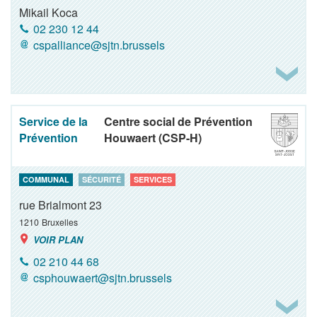
Mikail Koca
02 230 12 44
cspalliance@sjtn.brussels
Service de la
Centre social de Prévention
Prévention
Houwaert (CSP-H)
COMMUNAL
SÉCURITÉ
SERVICES
rue Brialmont 23
1210
Bruxelles
VOIR PLAN
02 210 44 68
csphouwaert@sjtn.brussels