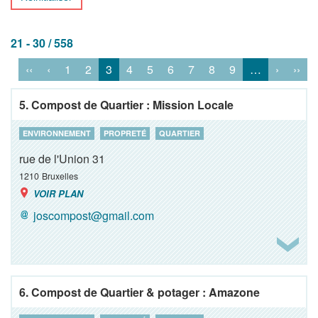
21 - 30 / 558
‹‹
‹
1
2
3
4
5
6
7
8
9
…
›
››
5. Compost de Quartier : Mission Locale
ENVIRONNEMENT
PROPRETÉ
QUARTIER
rue de l'Union 31
1210
Bruxelles
VOIR PLAN
joscompost@gmail.com
6. Compost de Quartier & potager : Amazone