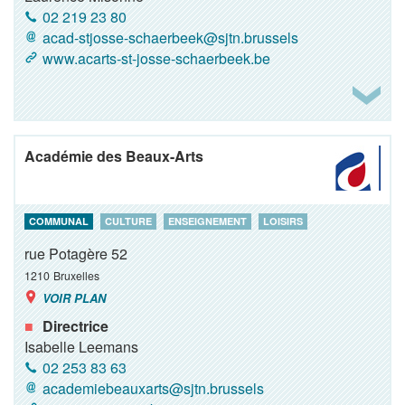
02 219 23 80
acad-stjosse-schaerbeek@sjtn.brussels
www.acarts-st-josse-schaerbeek.be
Académie des Beaux-Arts
COMMUNAL
CULTURE
ENSEIGNEMENT
LOISIRS
rue Potagère 52
1210
Bruxelles
VOIR PLAN
Directrice
Isabelle Leemans
02 253 83 63
academiebeauxarts@sjtn.brussels