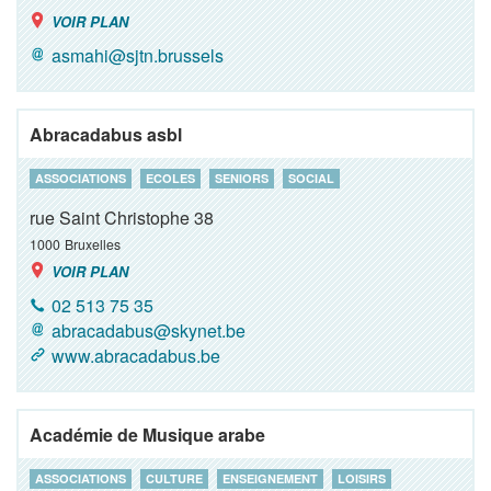
VOIR PLAN
asmahi@sjtn.brussels
Abracadabus asbl
ASSOCIATIONS
ECOLES
SENIORS
SOCIAL
rue Saint Christophe 38
1000
Bruxelles
VOIR PLAN
02 513 75 35
abracadabus@skynet.be
www.abracadabus.be
Académie de Musique arabe
ASSOCIATIONS
CULTURE
ENSEIGNEMENT
LOISIRS