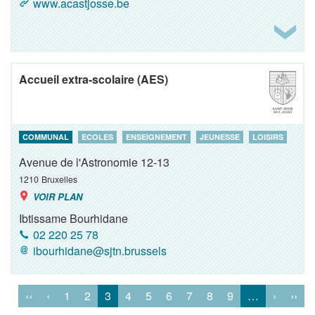
www.acastjosse.be
Accueil extra-scolaire (AES)
COMMUNAL
ECOLES
ENSEIGNEMENT
JEUNESSE
LOISIRS
Avenue de l'Astronomie 12-13
1210
Bruxelles
VOIR PLAN
Ibtissame Bourhidane
02 220 25 78
ibourhidane@sjtn.brussels
‹‹
‹
1
2
3
4
5
6
7
8
9
…
›
››