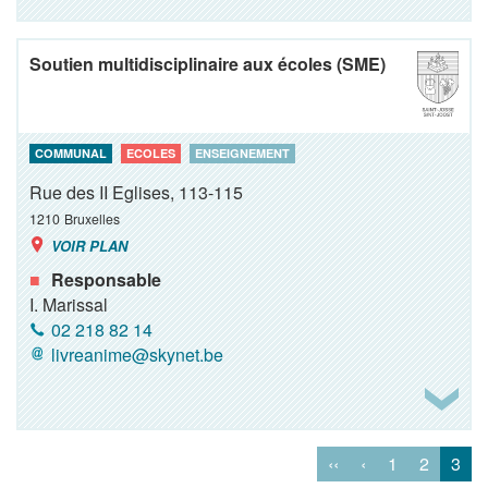
Soutien multidisciplinaire aux écoles (SME)
COMMUNAL
ECOLES
ENSEIGNEMENT
Rue des II Eglises, 113-115
1210
Bruxelles
VOIR PLAN
Responsable
I. Marissal
02 218 82 14
livreanime@skynet.be
‹‹
‹
1
2
3