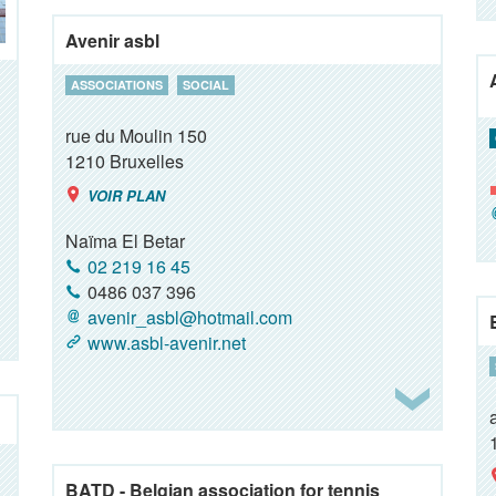
Avenir asbl
ASSOCIATIONS
SOCIAL
rue du Moulin 150
1210
Bruxelles
VOIR PLAN
Naïma El Betar
02 219 16 45
0486 037 396
avenir_asbl@hotmail.com
www.asbl-avenir.net
BATD - Belgian association for tennis