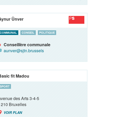
Aynur Ünver
COMMUNAL
CONSEIL
POLITIQUE
Conseillère communale
aunver@sjtn.brussels
Basic fit Madou
SPORT
avenue des Arts 3-4-5
1210
Bruxelles
VOIR PLAN