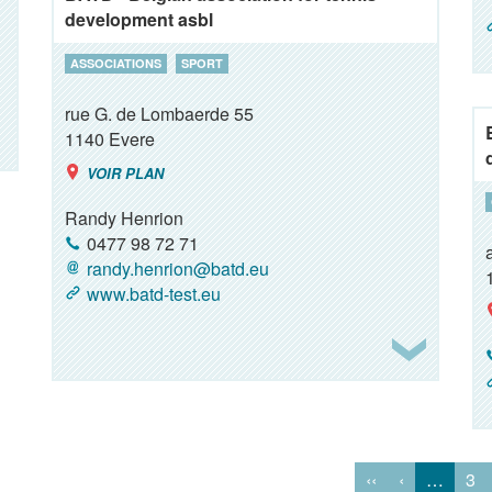
development asbl
ASSOCIATIONS
SPORT
rue G. de Lombaerde 55
1140
Evere
VOIR PLAN
Randy Henrion
0477 98 72 71
randy.henrion@batd.eu
www.batd-test.eu
‹‹
‹
…
3