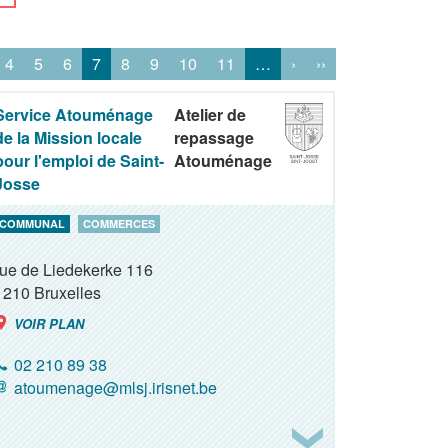
4
5
6
7
8
9
10
11
…
›
››
Service Atouménage
Atelier de
de la Mission locale
repassage
pour l'emploi de Saint-
Atouménage
Josse
COMMUNAL
COMMERCES
rue de Liedekerke 116
1210
Bruxelles
VOIR PLAN
02 210 89 38
atoumenage@mlsj.irisnet.be