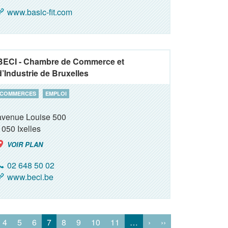
www.basic-fit.com
BECI - Chambre de Commerce et
d’Industrie de Bruxelles
COMMERCES
EMPLOI
avenue Louise 500
1050
Ixelles
VOIR PLAN
02 648 50 02
www.beci.be
4
5
6
7
8
9
10
11
…
›
››