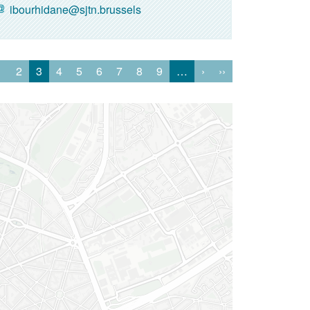
ibourhidane@sjtn.brussels
1
2
3
4
5
6
7
8
9
…
›
››