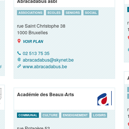
Abracadabus asbl
ASSOCIATIONS
ECOLES
SENIORS
SOCIAL
rue Saint Christophe 38
1000
Bruxelles
VOIR PLAN
02 513 75 35
abracadabus@skynet.be
www.abracadabus.be
Académie des Beaux-Arts
COMMUNAL
CULTURE
ENSEIGNEMENT
LOISIRS
rue Potagère 52