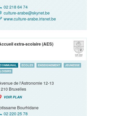
02 218 64 74
culture-arabe@skynet.be
www.culture-arabe.irisnet.be
Accueil extra-scolaire (AES)
COMMUNAL
ECOLES
ENSEIGNEMENT
JEUNESSE
LOISIRS
Avenue de l'Astronomie 12-13
1210
Bruxelles
VOIR PLAN
Ibtissame Bourhidane
02 220 25 78