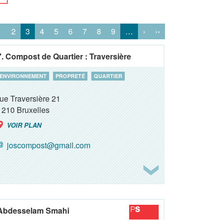
1
2
3
4
5
6
7
8
9
…
›
››
7. Compost de Quartier : Traversière
ENVIRONNEMENT
PROPRETÉ
QUARTIER
rue Traversière 21
1210
Bruxelles
VOIR PLAN
joscompost@gmail.com
Abdesselam Smahi