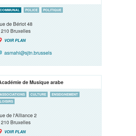
COMMUNAL
POLICE
POLITIQUE
rue de Bériot 48
1210
Bruxelles
VOIR PLAN
asmahi@sjtn.brussels
Académie de Musique arabe
ASSOCIATIONS
CULTURE
ENSEIGNEMENT
LOISIRS
rue de l'Alliance 2
1210
Bruxelles
VOIR PLAN