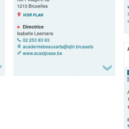
1210
Bruxelles
VOIR PLAN
Directrice
Isabelle Leemans
02 253 83 63
academiebeauxarts@sjtn.brussels
www.acastjosse.be