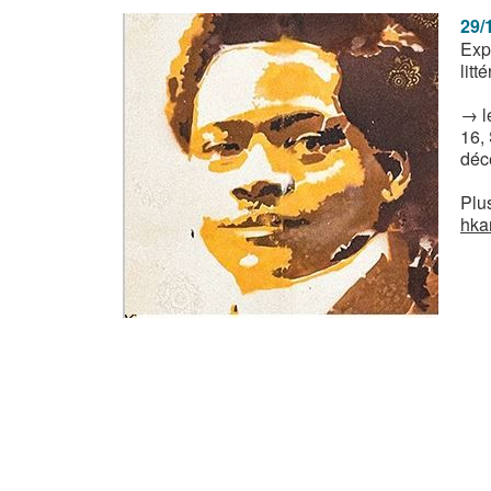
29/
Exp
litt
→ l
16,
déc
Plus
hka