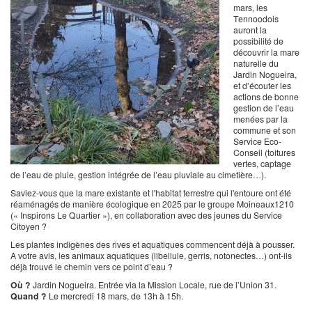
mars, les
Tennoodois
auront la
possibilité de
découvrir la mare
naturelle du
Jardin Nogueira,
et d’écouter les
actions de bonne
gestion de l’eau
menées par la
commune et son
Service Eco-
Conseil (toitures
vertes, captage
de l’eau de pluie, gestion intégrée de l’eau pluviale au cimetière…).
Saviez-vous que la mare existante et l'habitat terrestre qui l'entoure ont été
réaménagés de manière écologique en 2025 par le groupe Moineaux1210
(« Inspirons Le Quartier »), en collaboration avec des jeunes du Service
Citoyen ?
Les plantes indigènes des rives et aquatiques commencent déjà à pousser.
A votre avis, les animaux aquatiques (libellule, gerris, notonectes…) ont-ils
déjà trouvé le chemin vers ce point d’eau ?
Où ?
Jardin Nogueira. Entrée via la Mission Locale, rue de l’Union 31.
Quand ?
Le mercredi 18 mars, de 13h à 15h.