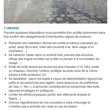
11/08/2025
Prendre quelques dispositions vous permettra d'en profiter pleinement sans
trop souffrir des désagréments d’éventuelles vagues de chaleurs :
Rafraîchir son habitation (fermer les volets et rideaux exposées au
soleil, aérer tôt et tard, créer des courants d’air, faire usage d’un
ventilateur…)
Se rafraîchir (rester dans un endroit frais, prendre des douches,
utiliser des linges humides sur la tête ou penser à la brumisation du
visage…)
Éviter de sortir durant les heures les plus chaudes (11h-19h), porter
un chapeau, chercher l’ombre, protéger sa peau avec de la crème
solaire à forte protection UV
Se désaltérer : parmi les sujets à risque de déshydratation figurent les
petits et les personnes plus âgées : boire beaucoup, de préférence
de l'eau (1 litre ½, s’alimenter correctement et consommer des fruits,
légumes et laitages en suffisance
Limiter les efforts physiques (porter des vêtements amples et
légers…)
Donnez régulièrement de vos nouvelles à votre entourage et
n’hésitez pas à solliciter de l’aide en cas de besoin.